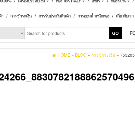
ง99.99%
เครื่องประดับเงิน
ทอง 18K ITALY
เพชร
ทอง 90%
ค้า
การชำระเงิน
การรับประกันสินค้า
การออมน้ำหนักทอง
เกี่ยวกับเรา
F
GO
HOME
»
BLOG
»
การชำระเงิน
» 753285
24266_883078218886257049