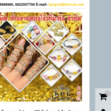
44988980, 0822557700 E-mail:
kptgold@icloud.com
0