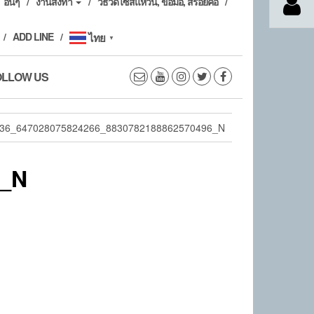
อื่นๆ
งานสั่งทำ
วิธีวัดไซส์แหวน, ข้อมือ, สร้อยคอ
ADD LINE
ไทย
▼
OLLOW US
36_647028075824266_8830782188862570496_N
6_N