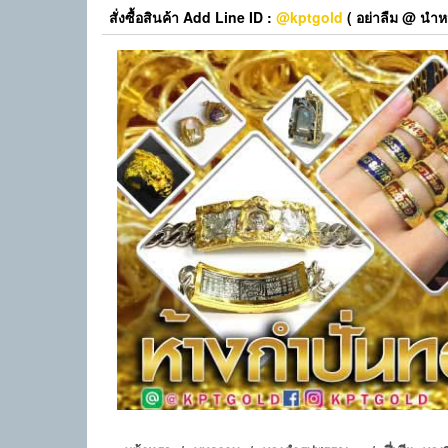
Skip
สั่งซื้อสินค้า Add Line ID :
@kptgold
( อย่าลืม @ นำหน
to
the
content