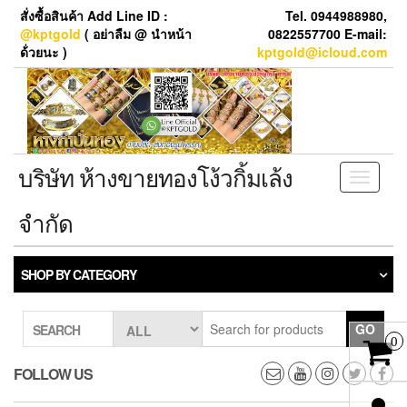
Skip
สั่งซื้อสินค้า Add Line ID :
Tel. 0944988980,
to
@kptgold
( อย่าลืม @ นำหน้า
0822557700 E-mail:
the
ด้่วยนะ )
kptgold@icloud.com
content
บริษัท ห้างขายทองโง้วกิ้มเล้ง
Toggle
navigati
จำกัด
SHOP BY CATEGORY
GO
SEARCH
0
FOLLOW US