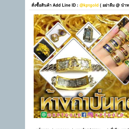
Skip
สั่งซื้อสินค้า Add Line ID :
@kptgold
( อย่าลืม @ นำหน
to
the
content