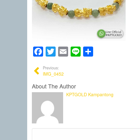
Facebook
Twitter
Email
Line
Share
Previous:
IMG_0452
About The Author
KPTGOLD Kampantong