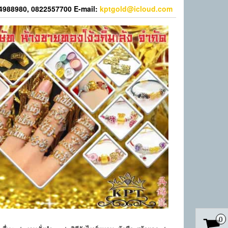
44988980, 0822557700 E-mail:
kptgold@icloud.com
0