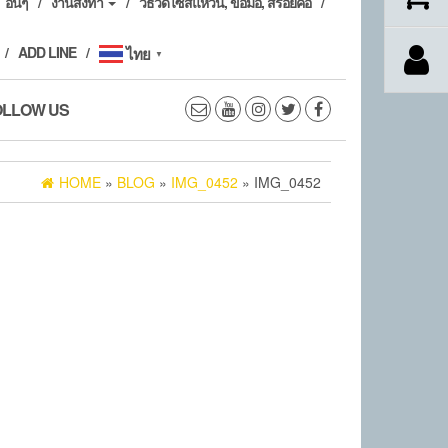
อื่นๆ
งานสั่งทำ
วิธีวัดไซส์แหวน, ข้อมือ, สร้อยคอ
ADD LINE
ไทย
▼
OLLOW US
HOME
»
BLOG
»
IMG_0452
» IMG_0452