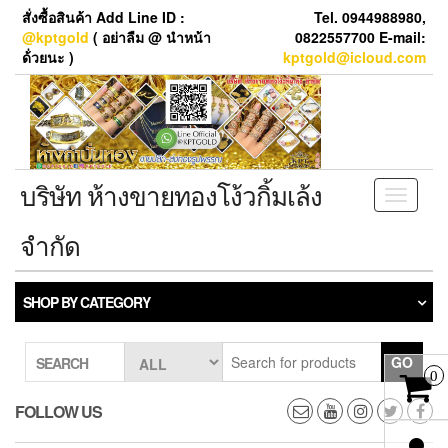
Skip
สั่งซื้อสินค้า Add Line ID :
Tel. 0944988980,
to
@kptgold
( อย่าลืม @ นำหน้า
0822557700 E-mail:
the
ด้่วยนะ )
kptgold@icloud.com
content
บริษัท ห้างขายทองโง้วกิ้มเล้ง
Toggle
navigati
จำกัด
SHOP BY CATEGORY
GO
SEARCH
0
FOLLOW US