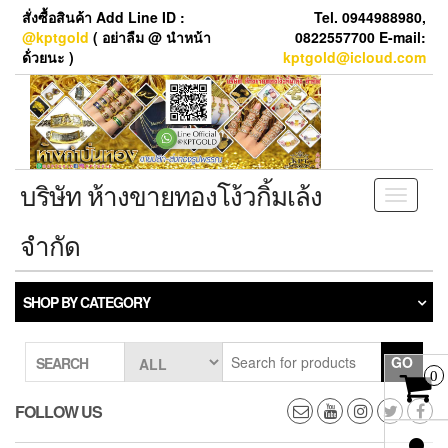
Skip
สั่งซื้อสินค้า Add Line ID :
Tel. 0944988980,
to
@kptgold
( อย่าลืม @ นำหน้า
0822557700 E-mail:
the
ด้่วยนะ )
kptgold@icloud.com
content
บริษัท ห้างขายทองโง้วกิ้มเล้ง
Toggle
navigati
จำกัด
SHOP BY CATEGORY
GO
SEARCH
0
FOLLOW US