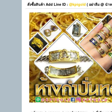
Skip
สั่งซื้อสินค้า Add Line ID :
@kptgold
( อย่าลืม @ นำหน
to
the
content