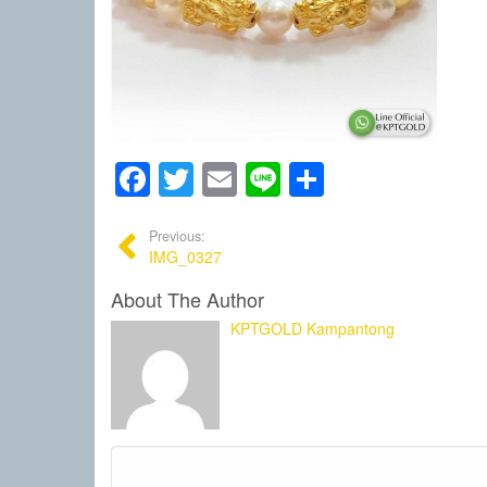
Facebook
Twitter
Email
Line
Share
Previous:
IMG_0327
About The Author
KPTGOLD Kampantong