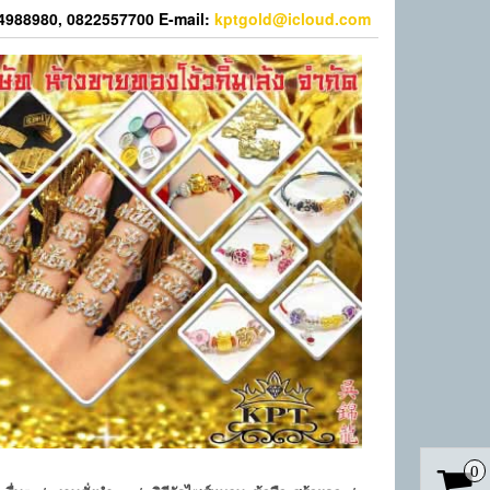
44988980, 0822557700 E-mail:
kptgold@icloud.com
0