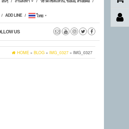
อื่นๆ
งานสั่งทำ
วิธีวัดไซส์แหวน, ข้อมือ, สร้อยคอ
ADD LINE
ไทย
▼
OLLOW US
HOME
»
BLOG
»
IMG_0327
» IMG_0327