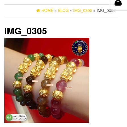
HOME
»
BLOG
»
IMG_0305
» IMG_0305
IMG_0305