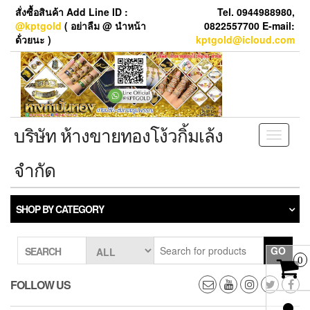
Skip
สั่งซื้อสินค้า Add Line ID :
Tel. 0944988980,
to
@kptgold
( อย่าลืม @ นำหน้า
0822557700 E-mail:
the
ด้่วยนะ )
kptgold@icloud.com
content
บริษัท ห้างขายทองโง้วกิ้มเล้ง
Toggle
navigati
จำกัด
SHOP BY CATEGORY
GO
SEARCH
0
FOLLOW US