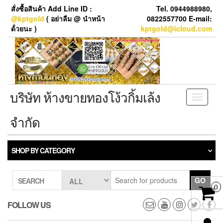
Skip
สั่งซื้อสินค้า Add Line ID :
Tel. 0944988980,
to
@kptgold
( อย่าลืม @ นำหน้า
0822557700 E-mail:
the
ด้่วยนะ )
kptgold@icloud.com
content
บริษัท ห้างขายทองโง้วกิ้มเล้ง
Toggle
navigati
จำกัด
SHOP BY CATEGORY
GO
SEARCH
0
FOLLOW US