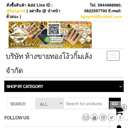
Skip
สั่งซื้อสินค้า Add Line ID :
Tel. 0944988980,
to
@kptgold
( อย่าลืม @ นำหน้า
0822557700 E-mail:
the
ด้่วยนะ )
kptgold@icloud.com
content
บริษัท ห้างขายทองโง้วกิ้มเล้ง
Toggle
navigati
จำกัด
SHOP BY CATEGORY
GO
SEARCH
0
FOLLOW US