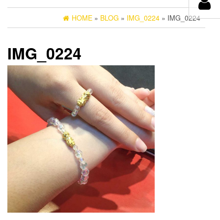
HOME
»
BLOG
»
IMG_0224
» IMG_0224
IMG_0224