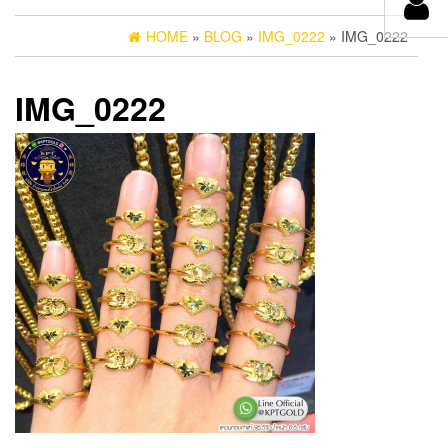
HOME
»
BLOG
»
IMG_0222
» IMG_0222
IMG_0222