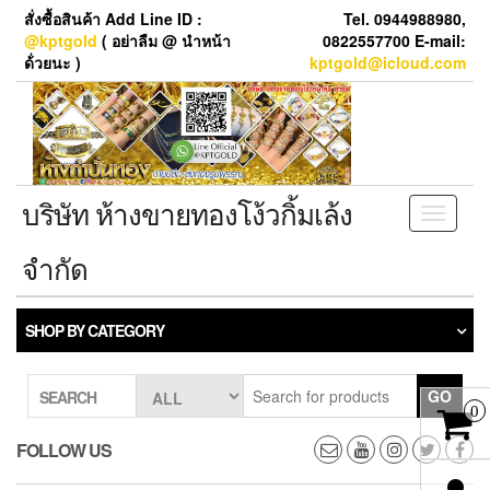
Skip
สั่งซื้อสินค้า Add Line ID :
Tel. 0944988980,
to
@kptgold
( อย่าลืม @ นำหน้า
0822557700 E-mail:
the
ด้่วยนะ )
kptgold@icloud.com
content
บริษัท ห้างขายทองโง้วกิ้มเล้ง
Toggle
navigati
จำกัด
SHOP BY CATEGORY
GO
SEARCH
0
FOLLOW US