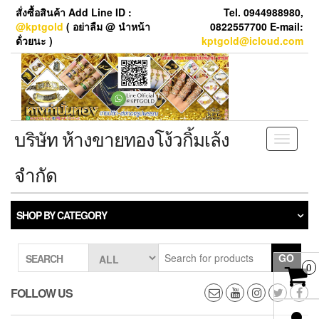
Skip
สั่งซื้อสินค้า Add Line ID :
Tel. 0944988980,
to
@kptgold
( อย่าลืม @ นำหน้า
0822557700 E-mail:
the
ด้่วยนะ )
kptgold@icloud.com
content
บริษัท ห้างขายทองโง้วกิ้มเล้ง
Toggle
navigati
จำกัด
SHOP BY CATEGORY
GO
SEARCH
0
FOLLOW US