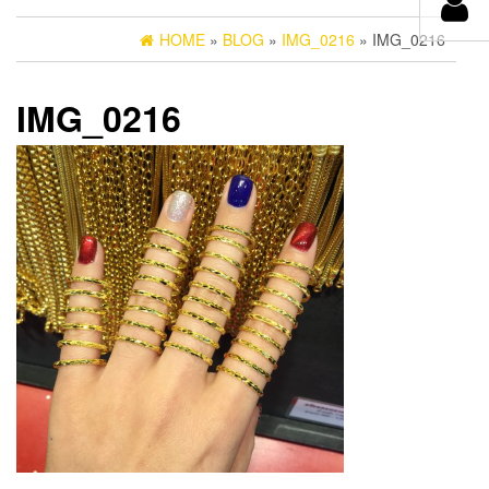
HOME
»
BLOG
»
IMG_0216
» IMG_0216
IMG_0216