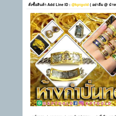
Skip
สั่งซื้อสินค้า Add Line ID :
@kptgold
( อย่าลืม @ นำหน
to
the
content