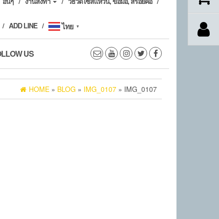
อื่นๆ
งานสั่งทำ
วิธีวัดไซส์แหวน, ข้อมือ, สร้อยคอ
ADD LINE
ไทย
▼
OLLOW US
HOME
»
BLOG
»
IMG_0107
» IMG_0107