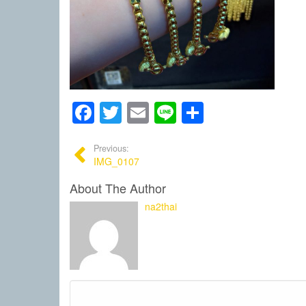
Facebook
Twitter
Email
Line
Share
Previous:
IMG_0107
About The Author
na2thai