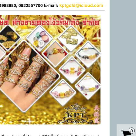
44988980, 0822557700 E-mail:
kptgold@icloud.com
0