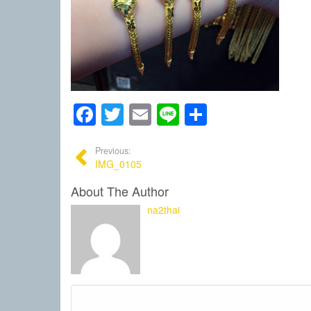
Facebook
Twitter
Email
Line
Share
Previous:
IMG_0105
About The Author
na2thai