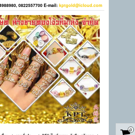
44988980, 0822557700 E-mail:
kptgold@icloud.com
0