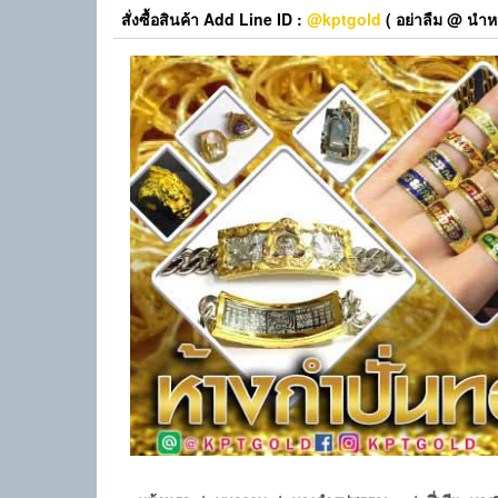
Skip
สั่งซื้อสินค้า Add Line ID :
@kptgold
( อย่าลืม @ นำหน
to
the
content