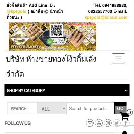
Skip
สั่งซื้อสินค้า Add Line ID :
Tel. 0944988980,
to
@kptgold
( อย่าลืม @ นำหน้า
0822557700 E-mail:
the
ด้่วยนะ )
kptgold@icloud.com
content
บริษัท ห้างขายทองโง้วกิ้มเล้ง
Toggle
navigati
จำกัด
SHOP BY CATEGORY
GO
SEARCH
0
FOLLOW US