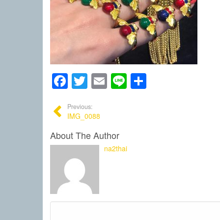
Facebook
Twitter
Email
Line
Share
Previous:
IMG_0088
About The Author
na2thai