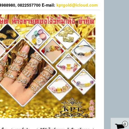
44988980, 0822557700 E-mail:
kptgold@icloud.com
0