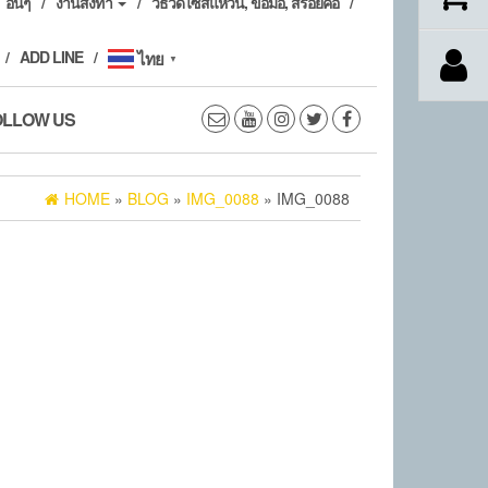
อื่นๆ
งานสั่งทำ
วิธีวัดไซส์แหวน, ข้อมือ, สร้อยคอ
ADD LINE
ไทย
▼
OLLOW US
HOME
»
BLOG
»
IMG_0088
» IMG_0088