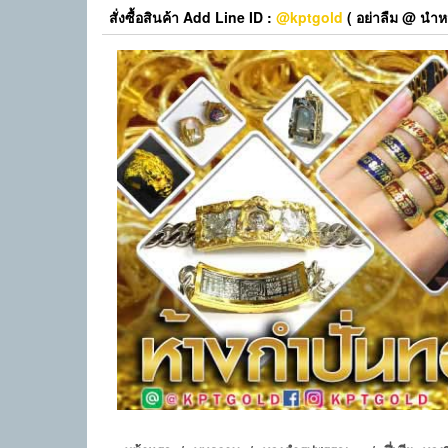
Skip
สั่งซื้อสินค้า Add Line ID :
@kptgold
( อย่าลืม @ นำหน
to
the
content