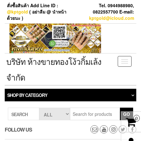
Skip
สั่งซื้อสินค้า Add Line ID :
Tel. 0944988980,
to
@kptgold
( อย่าลืม @ นำหน้า
0822557700 E-mail:
the
ด้่วยนะ )
kptgold@icloud.com
content
บริษัท ห้างขายทองโง้วกิ้มเล้ง
Toggle
navigati
จำกัด
SHOP BY CATEGORY
GO
SEARCH
0
FOLLOW US