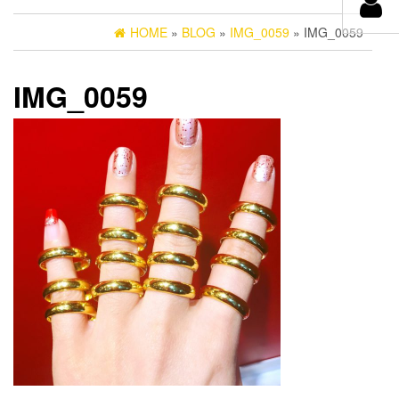
HOME
»
BLOG
»
IMG_0059
» IMG_0059
IMG_0059