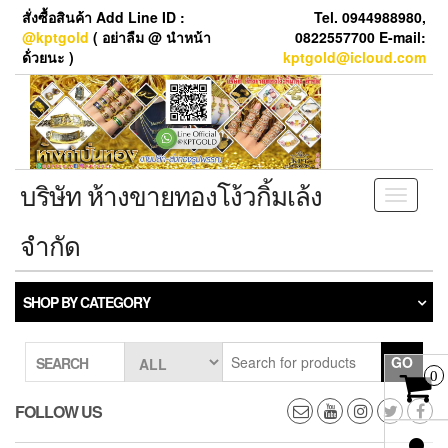
Skip
สั่งซื้อสินค้า Add Line ID :
Tel. 0944988980,
to
@kptgold
( อย่าลืม @ นำหน้า
0822557700 E-mail:
the
ด้่วยนะ )
kptgold@icloud.com
content
บริษัท ห้างขายทองโง้วกิ้มเล้ง
Toggle
navigati
จำกัด
SHOP BY CATEGORY
GO
SEARCH
0
FOLLOW US