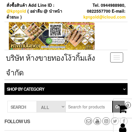
Skip
สั่งซื้อสินค้า Add Line ID :
Tel. 0944988980,
to
@kptgold
( อย่าลืม @ นำหน้า
0822557700 E-mail:
the
ด้่วยนะ )
kptgold@icloud.com
content
บริษัท ห้างขายทองโง้วกิ้มเล้ง
Toggle
navigati
จำกัด
SHOP BY CATEGORY
0
GO
SEARCH
FOLLOW US