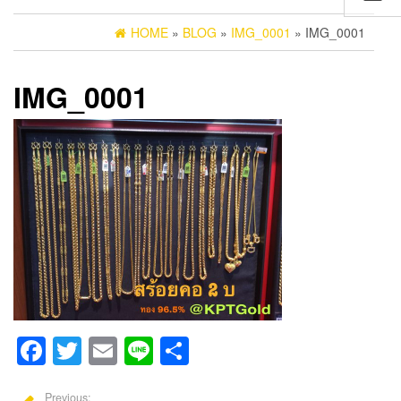
HOME
»
BLOG
»
IMG_0001
» IMG_0001
IMG_0001
Facebook
Twitter
Email
Line
Share
Previous: