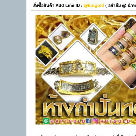
Skip
สั่งซื้อสินค้า Add Line ID :
@kptgold
( อย่าลืม @ นำหน
to
the
content