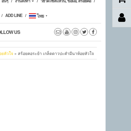
อื่นๆ
งานสั่งทำ
วิธีวัดไซส์แหวน, ข้อมือ, สร้อยคอ
ADD LINE
ไทย
▼
OLLOW US
อยหัวใจ
» สร้อยคอระย้า เกล็ดดาวปะคำมีนาห้อยหัวใจ