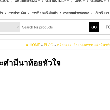
ง99.99%
เครื่องประดับเงิน
ทอง 18K ITALY
เพชร
ทอง 90%
ค้า
การชำระเงิน
การรับประกันสินค้า
การออมน้ำหนักทอง
เกี่ยวกับเรา
F
GO
HOME
»
BLOG
»
สร้อยคอระย้า เกล็ดดาวปะคำมีนาห้
ะคำมีนาห้อยหัวใจ