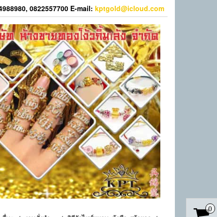
44988980, 0822557700 E-mail:
kptgold@icloud.com
0