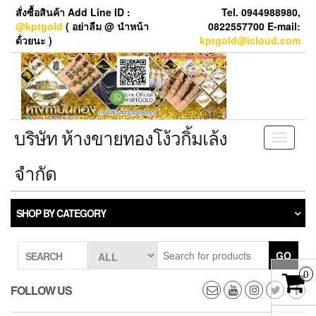
Skip
สั่งซื้อสินค้า Add Line ID :
Tel. 0944988980,
to
@kptgold
( อย่าลืม @ นำหน้า
0822557700 E-mail:
the
ด้่วยนะ )
kptgold@icloud.com
content
บริษัท ห้างขายทองโง้วกิ้มเล้ง
Toggle
navigati
จำกัด
SHOP BY CATEGORY
GO
SEARCH
0
FOLLOW US