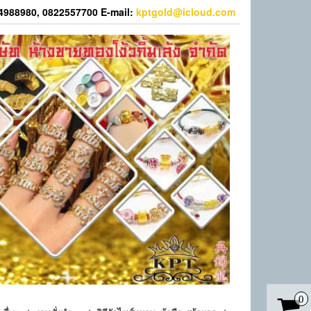
44988980, 0822557700 E-mail:
kptgold@icloud.com
0