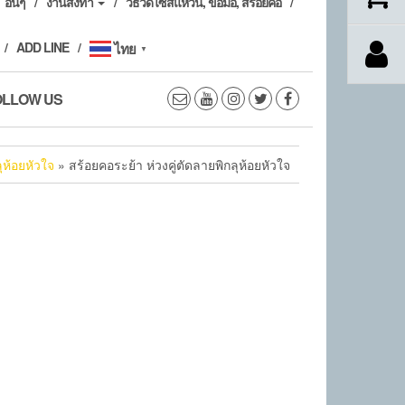
อื่นๆ
งานสั่งทำ
วิธีวัดไซส์แหวน, ข้อมือ, สร้อยคอ
ADD LINE
ไทย
▼
OLLOW US
ุห้อยหัวใจ
» สร้อยคอระย้า ห่วงคู่ตัดลายพิกลุห้อยหัวใจ