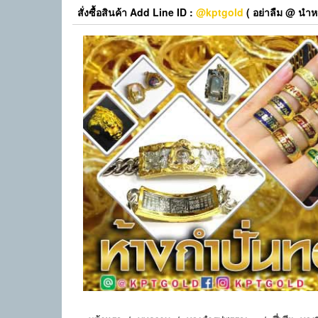
Skip
สั่งซื้อสินค้า Add Line ID :
@kptgold
( อย่าลืม @ นำหน
to
the
content