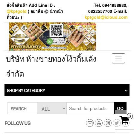
Skip
สั่งซื้อสินค้า Add Line ID :
Tel. 0944988980,
to
@kptgold
( อย่าลืม @ นำหน้า
0822557700 E-mail:
the
ด้่วยนะ )
kptgold@icloud.com
content
บริษัท ห้างขายทองโง้วกิ้มเล้ง
Toggle
navigati
จำกัด
SHOP BY CATEGORY
GO
SEARCH
0
FOLLOW US