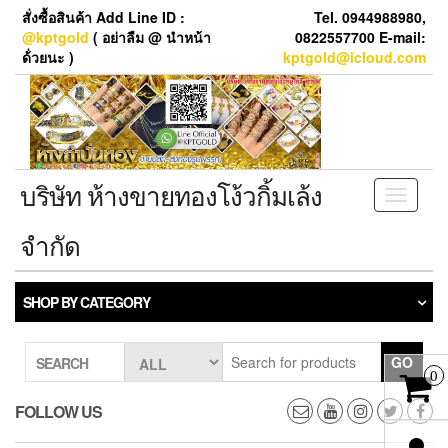
Skip
สั่งซื้อสินค้า Add Line ID :
Tel. 0944988980,
to
@kptgold
( อย่าลืม @ นำหน้า
0822557700 E-mail:
the
ด้่วยนะ )
kptgold@icloud.com
content
บริษัท ห้างขายทองโง้วกิ้มเล้ง
Toggle
navigati
จำกัด
SHOP BY CATEGORY
GO
SEARCH
0
FOLLOW US