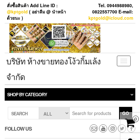
Skip
สั่งซื้อสินค้า Add Line ID :
Tel. 0944988980,
to
@kptgold
( อย่าลืม @ นำหน้า
0822557700 E-mail:
the
ด้่วยนะ )
kptgold@icloud.com
content
บริษัท ห้างขายทองโง้วกิ้มเล้ง
Toggle
navigati
จำกัด
SHOP BY CATEGORY
GO
SEARCH
0
FOLLOW US