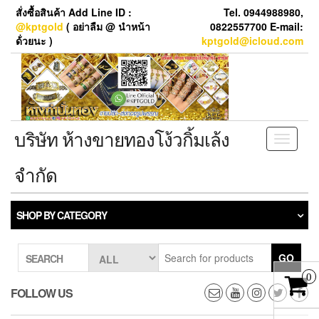
Skip
สั่งซื้อสินค้า Add Line ID :
Tel. 0944988980,
to
@kptgold
( อย่าลืม @ นำหน้า
0822557700 E-mail:
the
ด้่วยนะ )
kptgold@icloud.com
content
บริษัท ห้างขายทองโง้วกิ้มเล้ง
Toggle
navigati
จำกัด
SHOP BY CATEGORY
GO
SEARCH
0
FOLLOW US