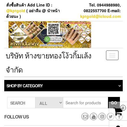
Skip
สั่งซื้อสินค้า Add Line ID :
Tel. 0944988980,
to
@kptgold
( อย่าลืม @ นำหน้า
0822557700 E-mail:
the
ด้่วยนะ )
kptgold@icloud.com
content
บริษัท ห้างขายทองโง้วกิ้มเล้ง
Toggle
navigati
จำกัด
SHOP BY CATEGORY
GO
SEARCH
0
FOLLOW US