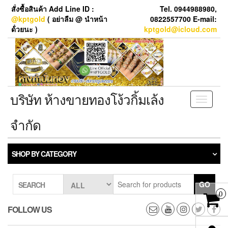
Skip
สั่งซื้อสินค้า Add Line ID :
Tel. 0944988980,
to
@kptgold
( อย่าลืม @ นำหน้า
0822557700 E-mail:
the
ด้่วยนะ )
kptgold@icloud.com
content
บริษัท ห้างขายทองโง้วกิ้มเล้ง
Toggle
navigati
จำกัด
SHOP BY CATEGORY
GO
SEARCH
0
FOLLOW US