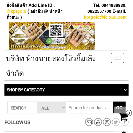
Skip
สั่งซื้อสินค้า Add Line ID :
Tel. 0944988980,
to
@kptgold
( อย่าลืม @ นำหน้า
0822557700 E-mail:
the
ด้่วยนะ )
kptgold@icloud.com
content
บริษัท ห้างขายทองโง้วกิ้มเล้ง
Toggle
navigati
จำกัด
SHOP BY CATEGORY
GO
SEARCH
0
FOLLOW US