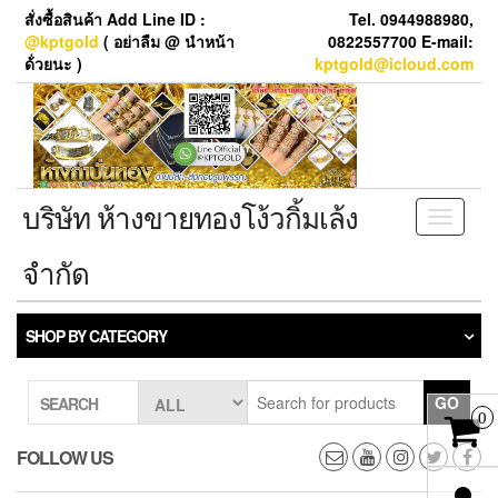
Skip
สั่งซื้อสินค้า Add Line ID :
Tel. 0944988980,
to
@kptgold
( อย่าลืม @ นำหน้า
0822557700 E-mail:
the
ด้่วยนะ )
kptgold@icloud.com
content
บริษัท ห้างขายทองโง้วกิ้มเล้ง
Toggle
navigati
จำกัด
SHOP BY CATEGORY
GO
SEARCH
0
FOLLOW US