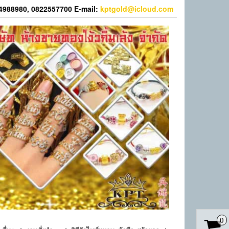
44988980, 0822557700 E-mail:
kptgold@icloud.com
0