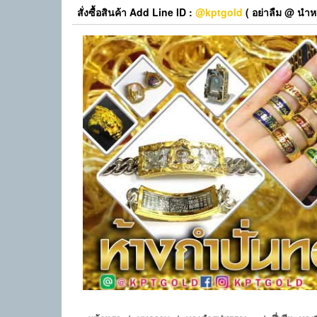
Skip
สั่งซื้อสินค้า Add Line ID :
@kptgold
( อย่าลืม @ นำหน
to
the
content