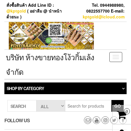
Skip
สั่งซื้อสินค้า Add Line ID :
Tel. 0944988980,
to
@kptgold
( อย่าลืม @ นำหน้า
0822557700 E-mail:
the
ด้่วยนะ )
kptgold@icloud.com
content
บริษัท ห้างขายทองโง้วกิ้มเล้ง
Toggle
navigati
จำกัด
SHOP BY CATEGORY
GO
SEARCH
0
FOLLOW US