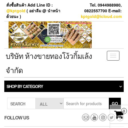
Skip
สั่งซื้อสินค้า Add Line ID :
Tel. 0944988980,
to
@kptgold
( อย่าลืม @ นำหน้า
0822557700 E-mail:
the
ด้่วยนะ )
kptgold@icloud.com
content
บริษัท ห้างขายทองโง้วกิ้มเล้ง
Toggle
navigati
จำกัด
SHOP BY CATEGORY
GO
SEARCH
0
FOLLOW US