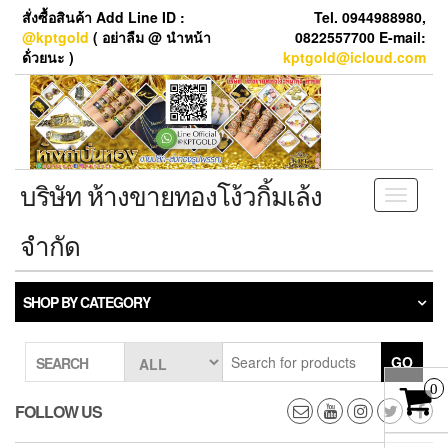
Skip
สั่งซื้อสินค้า Add Line ID :
Tel. 0944988980,
to
@kptgold
( อย่าลืม @ นำหน้า
0822557700 E-mail:
the
ด้่วยนะ )
kptgold@icloud.com
content
บริษัท ห้างขายทองโง้วกิ้มเล้ง
Toggle
navigati
จำกัด
SHOP BY CATEGORY
GO
SEARCH
0
FOLLOW US