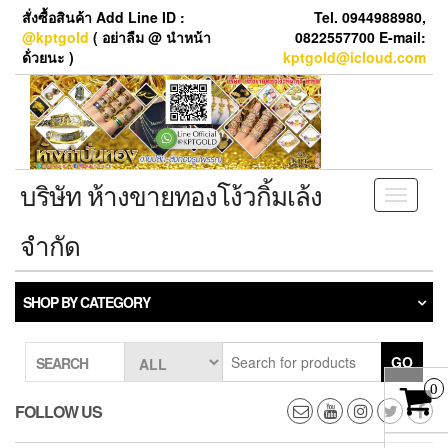
Skip
สั่งซื้อสินค้า Add Line ID :
Tel. 0944988980,
to
@kptgold
( อย่าลืม @ นำหน้า
0822557700 E-mail:
the
ด้่วยนะ )
kptgold@icloud.com
content
บริษัท ห้างขายทองโง้วกิ้มเล้ง
Toggle
navigati
จำกัด
SHOP BY CATEGORY
GO
SEARCH
0
FOLLOW US