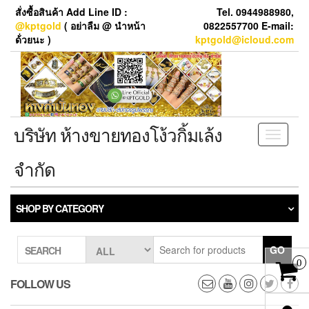
Skip
สั่งซื้อสินค้า Add Line ID :
Tel. 0944988980,
to
@kptgold
( อย่าลืม @ นำหน้า
0822557700 E-mail:
the
ด้่วยนะ )
kptgold@icloud.com
content
บริษัท ห้างขายทองโง้วกิ้มเล้ง
Toggle
navigati
จำกัด
SHOP BY CATEGORY
GO
SEARCH
0
FOLLOW US