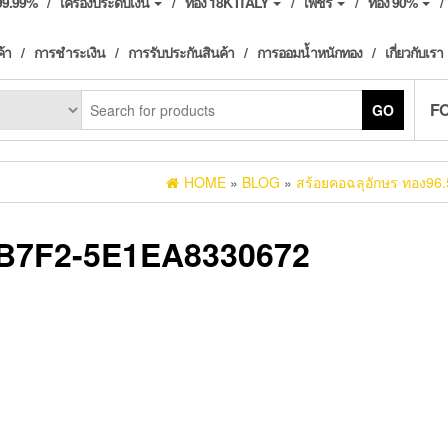
ง99.99%
เครื่องประดับเงิน
ทอง 18K ITALY
เพชร
ทอง 90%
ค้า
การชำระเงิน
การรับประกันสินค้า
การออมน้ำหนักทอง
เกี่ยวกับเรา
F
GO
HOME
»
BLOG
»
สร้อยคอฉลุอักษร ทอง96
-B7F2-5E1EA8330672