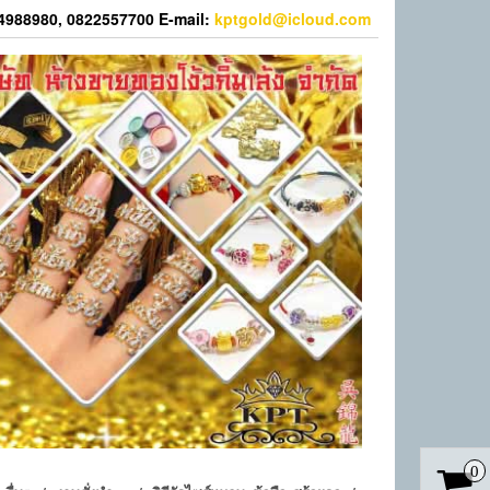
44988980, 0822557700 E-mail:
kptgold@icloud.com
0