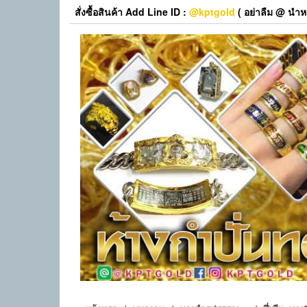
Skip
สั่งซื้อสินค้า Add Line ID :
@kptgold
( อย่าลืม @ นำหน
to
the
content