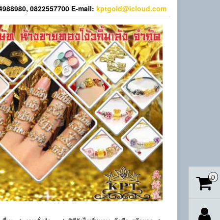
44988980, 0822557700 E-mail:
kptgold@icloud.com
0