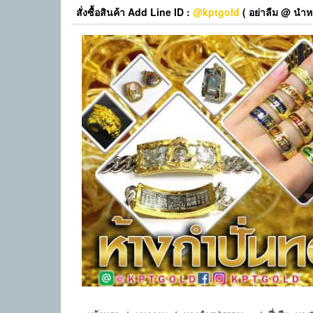
Skip
สั่งซื้อสินค้า Add Line ID :
@kptgold
( อย่าลืม @ นำหน
to
the
content