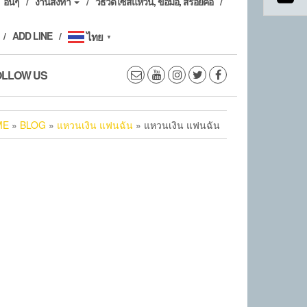
อื่นๆ
งานสั่งทำ
วิธีวัดไซส์แหวน, ข้อมือ, สร้อยคอ
ADD LINE
ไทย
▼
OLLOW US
ME
»
BLOG
»
แหวนเงิน แฟนฉัน
» แหวนเงิน แฟนฉัน