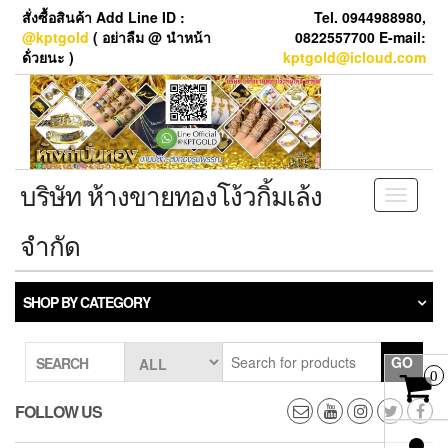
Skip
สั่งซื้อสินค้า Add Line ID :
Tel. 0944988980,
to
@kptgold
( อย่าลืม @ นำหน้า
0822557700 E-mail:
the
ด้่วยนะ )
kptgold@icloud.com
content
บริษัท ห้างขายทองโง้วกิ้มเล้ง
Toggle
navigati
จำกัด
SHOP BY CATEGORY
GO
SEARCH
0
FOLLOW US