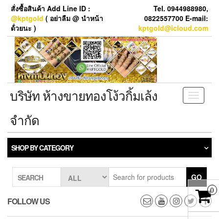
Skip
สั่งซื้อสินค้า Add Line ID :
Tel. 0944988980,
to
@kptgold
( อย่าลืม @ นำหน้า
0822557700 E-mail:
the
ด้่วยนะ )
kptgold@icloud.com
content
บริษัท ห้างขายทองโง้วกิ้มเล้ง
Toggle
navigati
จำกัด
SHOP BY CATEGORY
GO
SEARCH
0
FOLLOW US