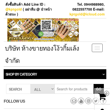
Skip
สั่งซื้อสินค้า Add Line ID :
Tel. 0944988980,
to
@kptgold
( อย่าลืม @ นำหน้า
0822557700 E-mail:
the
ด้่วยนะ )
kptgold@icloud.com
content
บริษัท ห้างขายทองโง้วกิ้มเล้ง
Toggle
navigati
จำกัด
SHOP BY CATEGORY
GO
SEARCH
0
FOLLOW US