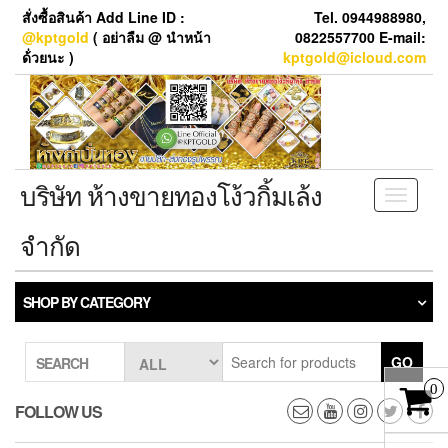
Skip
สั่งซื้อสินค้า Add Line ID :
Tel. 0944988980,
to
@kptgold
( อย่าลืม @ นำหน้า
0822557700 E-mail:
the
ด้่วยนะ )
kptgold@icloud.com
content
บริษัท ห้างขายทองโง้วกิ้มเล้ง
Toggle
navigati
จำกัด
SHOP BY CATEGORY
GO
SEARCH
0
FOLLOW US