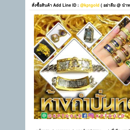
Skip
สั่งซื้อสินค้า Add Line ID :
@kptgold
( อย่าลืม @ นำหน
to
the
content