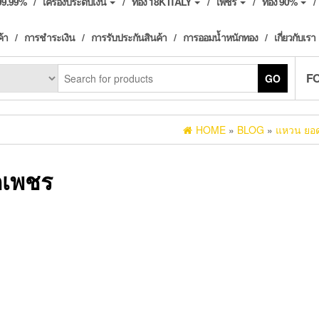
ง99.99%
เครื่องประดับเงิน
ทอง 18K ITALY
เพชร
ทอง 90%
ค้า
การชำระเงิน
การรับประกันสินค้า
การออมน้ำหนักทอง
เกี่ยวกับเรา
F
GO
HOME
»
BLOG
»
แหวน ยอด
กเพชร