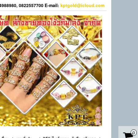
44988980, 0822557700 E-mail:
kptgold@icloud.com
0