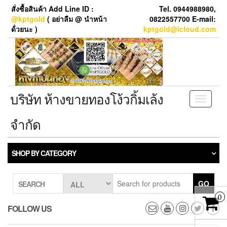
Skip
สั่งซื้อสินค้า Add Line ID :
Tel. 0944988980,
to
@kptgold
( อย่าลืม @ นำหน้า
0822557700 E-mail:
the
ด้่วยนะ )
kptgold@icloud.com
content
บริษัท ห้างขายทองโง้วกิ้มเล้ง
Toggle
navigati
จำกัด
SHOP BY CATEGORY
GO
SEARCH
0
FOLLOW US