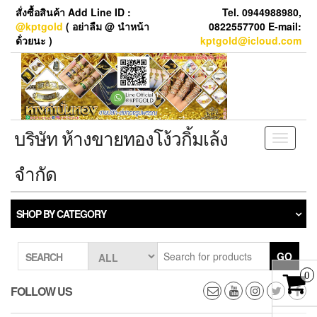
Skip
สั่งซื้อสินค้า Add Line ID :
Tel. 0944988980,
to
@kptgold
( อย่าลืม @ นำหน้า
0822557700 E-mail:
the
ด้่วยนะ )
kptgold@icloud.com
content
บริษัท ห้างขายทองโง้วกิ้มเล้ง
Toggle
navigati
จำกัด
SHOP BY CATEGORY
GO
SEARCH
0
FOLLOW US