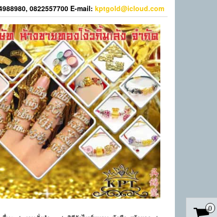
44988980, 0822557700 E-mail:
kptgold@icloud.com
0