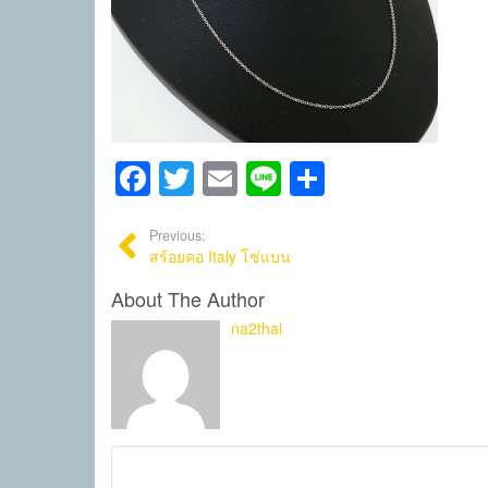
Facebook
Twitter
Email
Line
Share
Previous:
สร้อยคอ Italy โซ่แบน
About The Author
na2thai