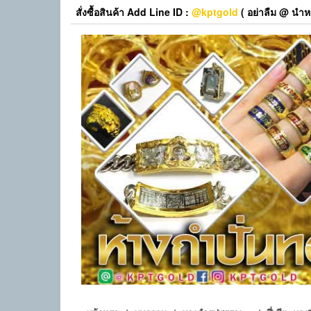
Skip
สั่งซื้อสินค้า Add Line ID :
@kptgold
( อย่าลืม @ นำหน
to
the
content