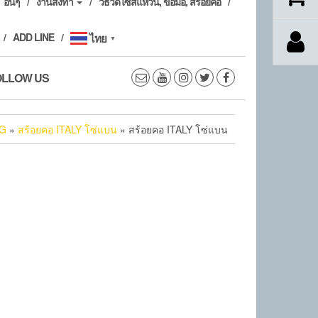
อื่นๆ
งานสั่งทำ
วิธีวัดไซส์แหวน, ข้อมือ, สร้อยคอ
ADD LINE
ไทย
▼
OLLOW US
G
»
สร้อยคอ ITALY โซ่แบน
» สร้อยคอ ITALY โซ่แบน