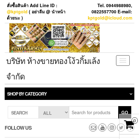
Skip
สั่งซื้อสินค้า Add Line ID :
Tel. 0944988980,
to
@kptgold
( อย่าลืม @ นำหน้า
0822557700 E-mail:
the
ด้่วยนะ )
kptgold@icloud.com
content
บริษัท ห้างขายทองโง้วกิ้มเล้ง
Toggle
navigati
จำกัด
SHOP BY CATEGORY
GO
SEARCH
0
FOLLOW US