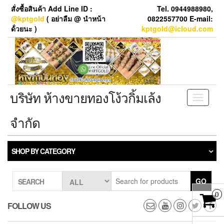
Skip
สั่งซื้อสินค้า Add Line ID :
Tel. 0944988980,
to
@kptgold
( อย่าลืม @ นำหน้า
0822557700 E-mail:
the
ด้่วยนะ )
kptgold@icloud.com
content
บริษัท ห้างขายทองโง้วกิ้มเล้ง
Toggle
navigati
จำกัด
SHOP BY CATEGORY
GO
SEARCH
0
FOLLOW US