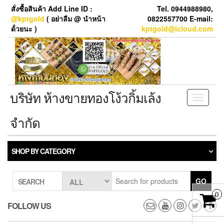
Skip
สั่งซื้อสินค้า Add Line ID :
Tel. 0944988980,
to
@kptgold
( อย่าลืม @ นำหน้า
0822557700 E-mail:
the
ด้่วยนะ )
kptgold@icloud.com
content
บริษัท ห้างขายทองโง้วกิ้มเล้ง
Toggle
navigati
จำกัด
SHOP BY CATEGORY
GO
SEARCH
0
FOLLOW US