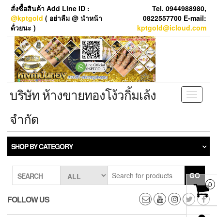
Skip
สั่งซื้อสินค้า Add Line ID :
Tel. 0944988980,
to
@kptgold
( อย่าลืม @ นำหน้า
0822557700 E-mail:
the
ด้่วยนะ )
kptgold@icloud.com
content
บริษัท ห้างขายทองโง้วกิ้มเล้ง
Toggle
navigati
จำกัด
SHOP BY CATEGORY
GO
SEARCH
0
FOLLOW US