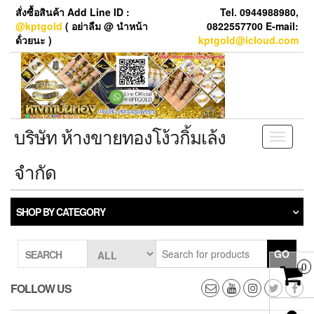
Skip
สั่งซื้อสินค้า Add Line ID :
Tel. 0944988980,
to
@kptgold
( อย่าลืม @ นำหน้า
0822557700 E-mail:
the
ด้่วยนะ )
kptgold@icloud.com
content
บริษัท ห้างขายทองโง้วกิ้มเล้ง
Toggle
navigati
จำกัด
SHOP BY CATEGORY
GO
SEARCH
0
FOLLOW US